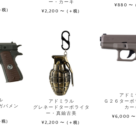
ー
ー・カーキ
¥
880
〜
＋税）
¥
2,200
〜（＋税）
アドミ
ル
アドミラル
Ｇ２６ターボ
ガバメン
グレネードターボライタ
カー
ー・真鍮古美
¥
6,000
〜
＋税）
¥
2,200
〜（＋税）