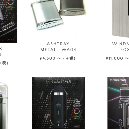
ASHTRAY
WINDM
X
METAL WA04
FO
N
¥
4,500
¥
11,000
〜（＋税）
＋税）