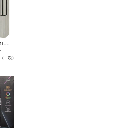
ILL
X
〜（＋税）