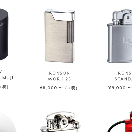
Y
RONSON
RONS
 MUJI
WORK 26
STAND
＋税）
¥
8,000
¥
9,000
〜（＋税）
〜