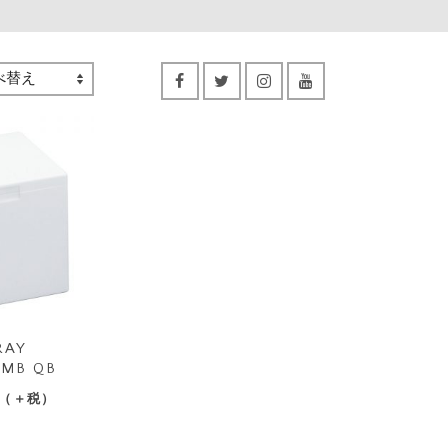
RAY
MB QB
（＋税）