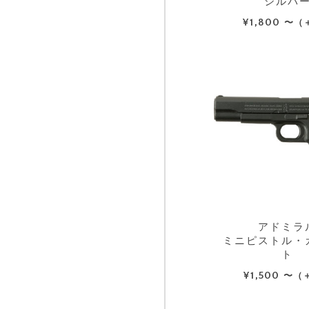
シルバ
¥
1,800
〜（
アドミラ
ミニピストル・
ト
¥
1,500
〜（