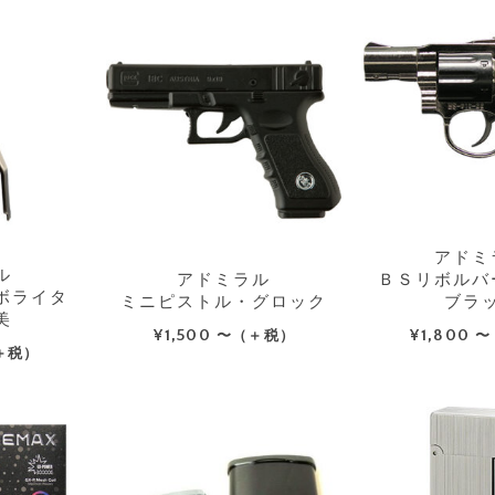
アドミ
ル
アドミラル
ＢＳリボルバ
ボライタ
ミニピストル・グロック
ブラ
美
¥
1,500
¥
1,800
〜（＋税）
〜
＋税）