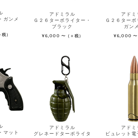
ル
アドミラル
アドミ
・ガンメ
Ｇ２６ターボライター・
Ｇ２６ターボ
ブラック
ガン
＋税）
¥
6,000
¥
6,000
〜（＋税）
〜
ル
アドミラル
アドミ
・マット
グレネードターボライタ
ビュレット電