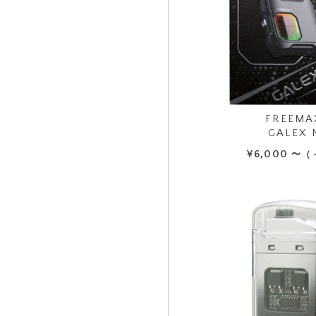
FREEMA
GALEX 
¥
6,000
〜（