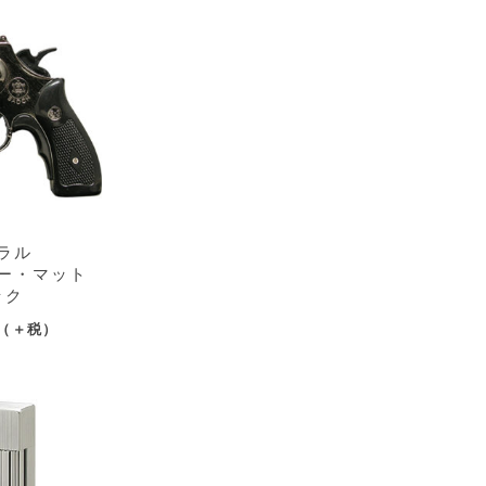
ラル
ー・マット
ック
（＋税）