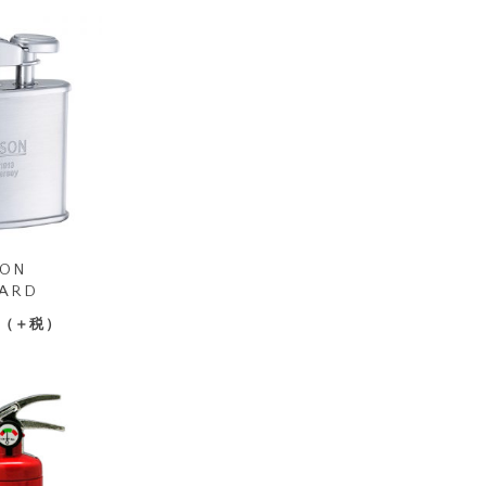
ON
ARD
（＋税）