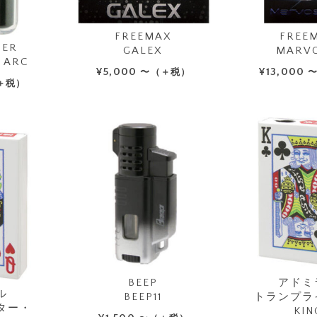
FREEMAX
FREE
TER
GALEX
MARVO
 ARC
¥
5,000
¥
13,000
〜（＋税）
＋税）
BEEP
アドミ
ル
BEEP11
トランプラ
ター・
KIN