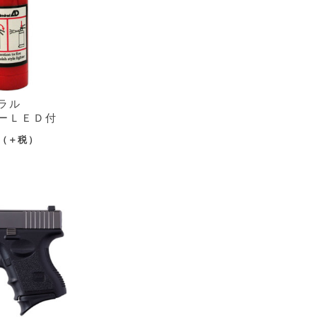
ラル
ーＬＥＤ付
（＋税）