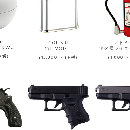
Y
COLIBRI
アドミ
 BWL
1ST MODEL
消火器ライタ
＋税）
¥
13,000
¥
1,000
〜（＋税）
〜