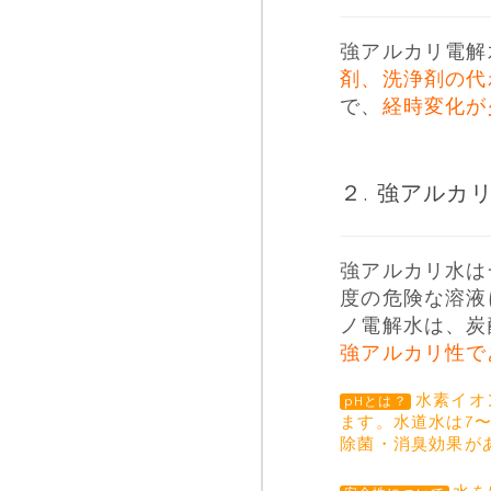
強アルカリ電解
剤、洗浄剤の代
で、
経時変化が
２. 強アルカリ
強アルカリ水は
度の危険な溶液に
ノ電解水は、炭
強アルカリ性で
水素イオ
pHとは？
ます。水道水は7〜
除菌・消臭効果が