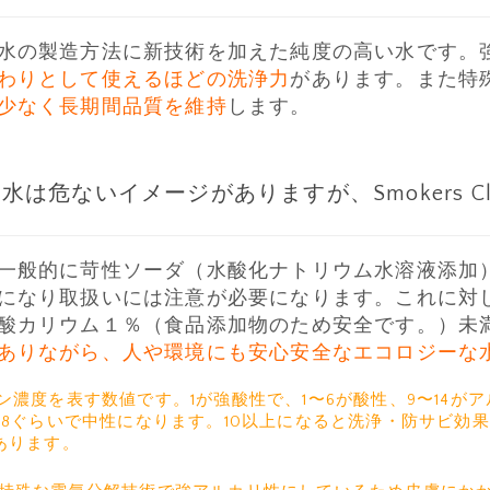
水の製造方法に新技術を加えた純度の高い水です。
わりとして使えるほどの洗浄力
があります。また特
少なく長期間品質を維持
します。
水は危ないイメージがありますが、Smokers Cl
一般的に苛性ソーダ（水酸化ナトリウム水溶液添加
なり取扱いには注意が必要になります。これに対してSm
酸カリウム１％（食品添加物のため安全です。）未
ありながら、人や環境にも安心安全なエコロジーな
ン濃度を表す数値です。1が強酸性で、1〜6が酸性、9〜14がア
8ぐらいで中性になります。10以上になると洗浄・防サビ効果
あります。