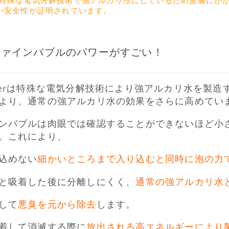
特殊な電気分解技術で強アルカリ性にしているため皮膚にか
い安全性が証明されています。
ラファインバブルのパワーがすごい！
Cleanerは特殊な電気分解技術により強アルカリ水を製
より、通常の強アルカリ水の効果をさらに高めてい
ンバブルは肉眼では確認することができないほど小
。これにより、
込めない
細かいところまで入り込むと同時に泡の力
と吸着した後に分離しにくく、
通常の強アルカリ水
して
悪臭を元から除去
します。
着して消滅する際に
放出される高エネルギーにより