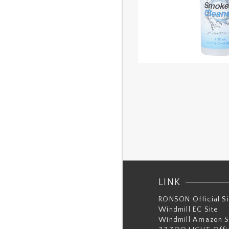
LINK
RONSON Official Si
Windmill EC Site
Windmill Aｍazon S