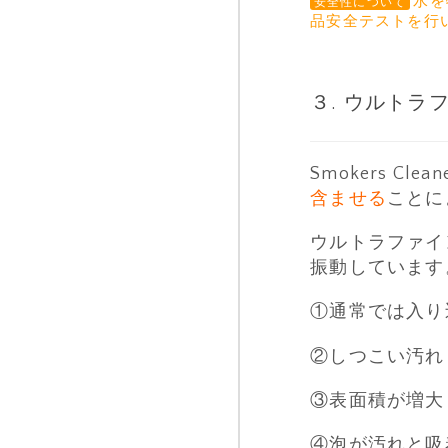
水を
安全性について
品安全テストを行
３. ウルト
Smokers 
含ませる
ことに
ウルトラファイ
振動しています
①通常では入り
②しつこい汚れ
③表面積が増大
④泡が汚れと吸