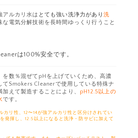
強アルカリ水は
とても強い洗浄力があり
洗
殊な電気分解技術を長時間ゆっくり行うこと
eanerは100%安全です。
）を数％混ぜてpHを上げていくため、高濃
okers Cleanerで使用している特殊ナ
満加えて製造することにより、
pH12.5以上の
水
です。
ルカリ性、12〜14が強アルカリ性と区分けされてい
を発揮し、12.5以上になると洗浄・防サビに加えて