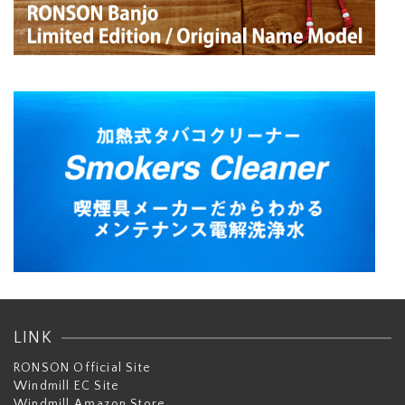
LINK
RONSON Official Site
Windmill EC Site
Windmill Aｍazon Store