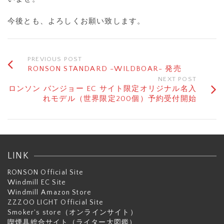
今後とも、よろしくお願い致します。
PREVIOUS POST
RONSON STANDARD -WILDBOAR- 発売
NEXT POST
ロンソン バンジョー EC サイト限定オリジナル名入
れモデル（世界限定200個）予約受付開始
LINK
RONSON Official Site
Windmill EC Site
Windmill Aｍazon Store
ZZZOO LIGHT Official Site
Smoker's store（オンラインサイト）
喫煙具総合サイト（ライター大図鑑）